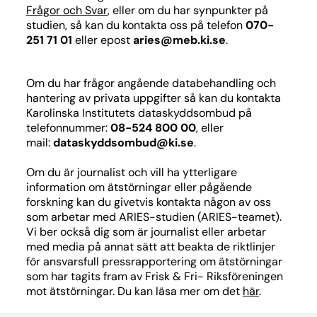
Frågor och Svar
, eller om du har synpunkter på
studien, så kan du kontakta oss på telefon
070-
251
71
01
eller epost
aries@meb.ki.se
.
Om du har frågor angående databehandling och
hantering av privata uppgifter så kan du kontakta
Karolinska Institutets dataskyddsombud på
telefonnummer:
08-524 800 00
, eller
mail:
d
ata
sky
d
d
sombu
d
@ki.se
.
Om du är journalist och vill ha ytterligare
information om ätstörningar eller pågående
forskning kan du givetvis kontakta någon av oss
som arbetar med ARIES-studien (ARIES-teamet).
Vi ber också dig som är journalist eller arbetar
med media på annat sätt att beakta de riktlinjer
för ansvarsfull pressrapportering om ätstörningar
som har tagits fram av Frisk & Fri- Riksföreningen
mot ätstörningar. Du kan läsa mer om det
här
.