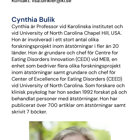
Kontakt: lisa.dinkler@ki.se
Cynthia Bulik
Cynthia
är
Professor
vid Karolinska institutet
och
vid
University
of
North
Carolina Chapel Hill, USA.
Hon
är involverad i
ett stort antal
olika
forskningsprojekt inom ätstörningar i fler än 20
länder.
H
on är grundare och chef för
Centre for
Eating
Disorders Innovation
(CEDI
)
vid
MEB
, en
enhet som bedriver flera olika forskningsprojekt
inom ätstörningar
samt grundare och chef för
C
enter
of
Excellence
for
Eating
Disorders
(CEED)
vid University
of
North
Carolina.
Som
forskare och
klinisk
psykolog har hon sedan 1992 forskat på och
behandlat personer med ätstörningar.
Hon har
publicerat över
7
00 artiklar om ätstörningar samt
skrivit
7
böcker.