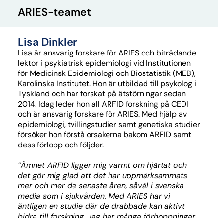
ARIES-teamet
Lisa Dinkler
Lisa är
ansvarig forskare för ARIES och
biträdande
lektor i psykiatrisk epidemiologi vid Institutionen
för Medicinsk Epidemiologi och Biostatistik
(MEB)
,
Karolinska Institutet.
Hon
är utbildad till psykolog i
Tyskland
och har
forska
t
på ätstörningar sedan
201
4. Idag
leder
hon
all ARFID forskning på CEDI
och är
ansvarig forskare för ARIES.
Med hjälp av
epidemiologi, tvillingstudier samt genetiska studier
försöker hon förstå orsakerna bakom ARFID samt
dess förlopp och följder.
”Ämnet ARFID ligger mig varmt om hjärtat och
det gör mig glad att det har uppmärksammats
mer och mer de senaste åren, såväl i svenska
media som i sjukvården. Med ARIES har vi
äntligen en studie där de drabbade kan aktivt
bidra till forskning. Jag har många förhoppningar