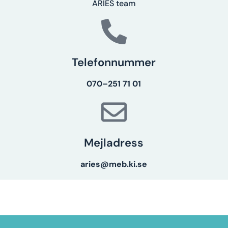
ARIES team
Telefonnummer
0
70
–
251 71 01
Mejladress
aries@meb.ki.se